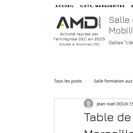
Accueil
ilots, marguerites
Salle
Mobili
Activité reprise par
l'entreprise DEC en 2025
Salles "cl
située à Allonnes (72)
Tous les posts
Salle formation aux
Jean noel DOUX
1
Salle professeurs
Tables ré
Table de