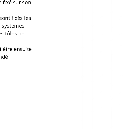
 fixé sur son 
ont fixés les 
s systèmes 
s tôles de 
 être ensuite 
andé