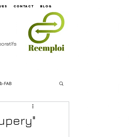
ues
contact
Blog
aboratifs
ab-FAB
xupery"