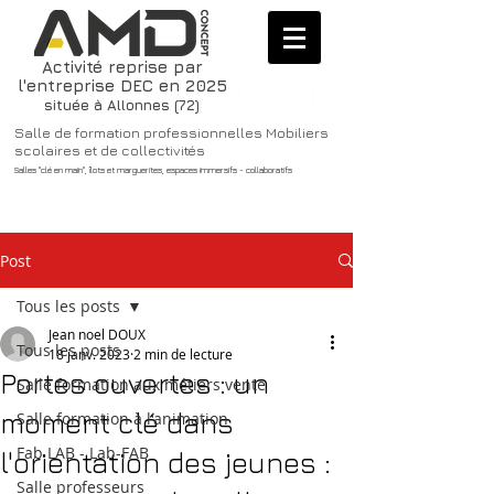
Activité reprise par
l'entreprise DEC en 2025
située à Allonnes (72)
Salle de formation professionnelles Mobiliers
scolaires et de collectivités
Salles "clé en main", îlots et marguerites, espaces immersifs - collaboratifs
Post
Tous les posts
Jean noel DOUX
Tous les posts
18 janv. 2023
2 min de lecture
Portes ouvertes : un
Salle formation aux métiers vente
moment clé dans
Salle formation à l'animation
Fab LAB - Lab-FAB
l'orientation des jeunes :
Salle professeurs