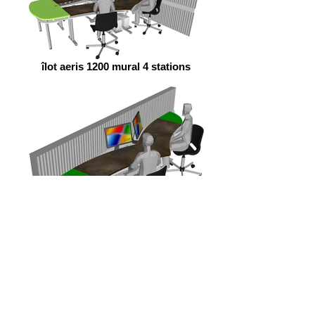
îlot aeris 1200 mural 4 stations
îlot aeris mural 2 stations