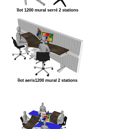
îlot 1200 mural serré 2 stations
îlot aeris1200 mural 2 stations