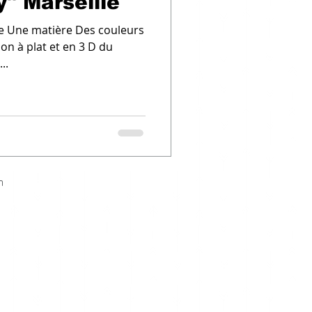
Saint Exupery" Marseille
le Une matière Des couleurs
ion à plat et en 3 D du
..
m