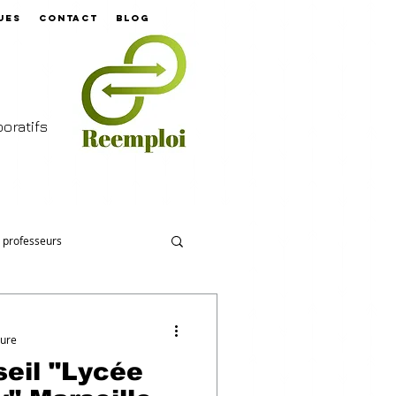
ues
contact
Blog
aboratifs
e professeurs
ture
Lycée