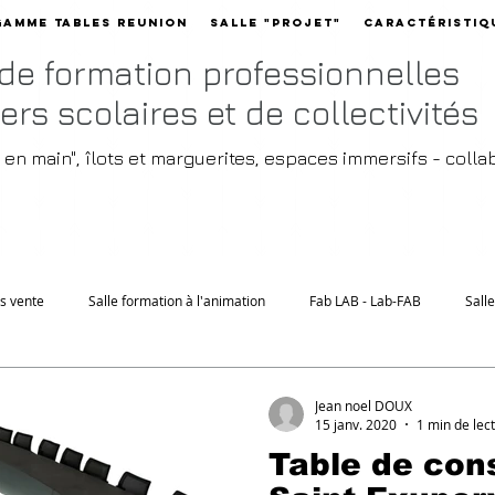
Gamme Tables reunion
Salle "Projet"
Caractéristiq
 de formation professionnelles
ers scolaires et de collectivités
é en main", îlots et marguerites, espaces immersifs - coll
rs vente
Salle formation à l'animation
Fab LAB - Lab-FAB
Sall
Jean noel DOUX
15 janv. 2020
1 min de lec
Table de conseil "